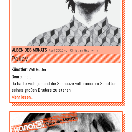
ALBEN DES MONATS
April 2015 von
Christian Gschwilm
Policy
Künstler:
Will Butler
Genre:
Indie
Da hatte wohl jemand die Schnauze voll, immer im Schatten
seines großen Bruders zu stehen!
Mehr lesen...
Album des Monats