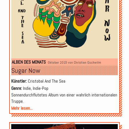
ALBEN DES MONATS
Oktober 2015 von
Christian Gschwilm
Sugar Now
Künstler:
Cristobal And The Sea
Genre:
Indie, Indie-Pop
Sonnendurchflutetes Album von einer wahrlich internationalen
Truppe.
Mehr lesen...