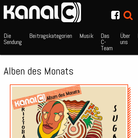
~_^/
Die
Beitragskategorien
Musik
Das
Über
Sendung
C-
uns
Team
Alben des Monats
Album des Monats