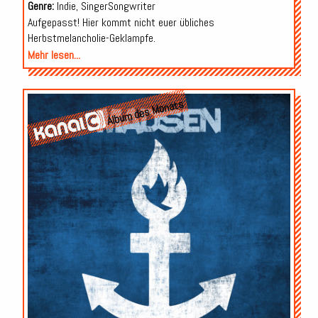
Genre:
Indie, SingerSongwriter
Aufgepasst! Hier kommt nicht euer übliches
Herbstmelancholie-Geklampfe.
Mehr lesen...
Album des Monats