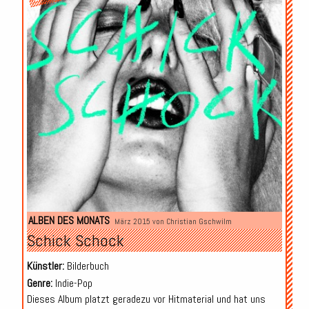
ALBEN DES MONATS
März 2015 von
Christian Gschwilm
Schick Schock
Künstler:
Bilderbuch
Genre:
Indie-Pop
Dieses Album platzt geradezu vor Hitmaterial und hat uns