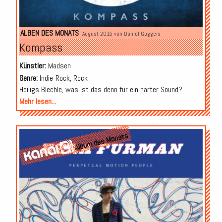
ALBEN DES MONATS
August 2015 von
Daniel Guggeis
Kompass
Künstler:
Madsen
Genre:
Indie-Rock, Rock
Heiligs Blechle, was ist das denn für ein harter Sound?
Mehr lesen...
Album des Monats