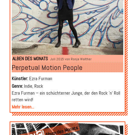
ALBEN DES MONATS
Juli 2015 von
Ronja Walther
Perpetual Motion People
Künstler:
Ezra Furman
Genre:
Indie, Rock
Ezra Furman – ein schüchterner Junge, der den Rock ’n‘ Roll
retten wird!
Mehr lesen...
Album des Monats