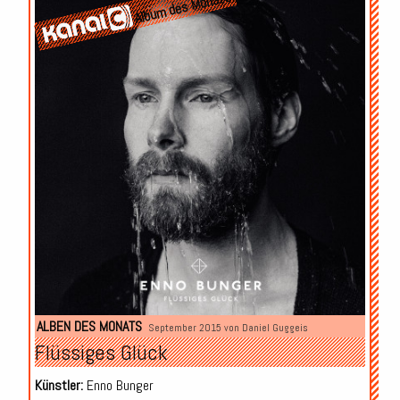
Album des Monats
ALBEN DES MONATS
September 2015 von
Daniel Guggeis
Flüssiges Glück
Künstler:
Enno Bunger