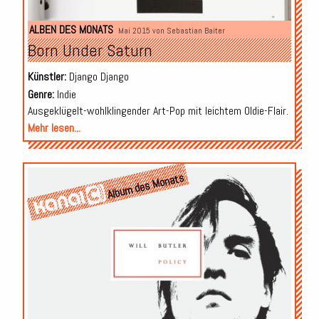
ALBEN DES MONATS
Mai 2015 von
Sebastian Baiter
Born Under Saturn
Künstler:
Django Django
Genre:
Indie
Ausgeklügelt-wohlklingender Art-Pop mit leichtem Oldie-Flair.
Mehr lesen...
Album des Monats