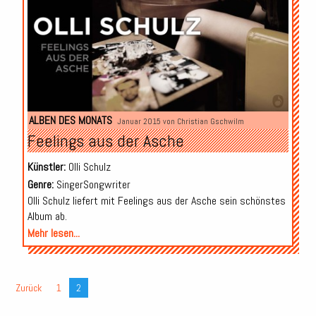
ALBEN DES MONATS
Januar 2015 von
Christian Gschwilm
Feelings aus der Asche
Künstler:
Olli Schulz
Genre:
SingerSongwriter
Olli Schulz liefert mit Feelings aus der Asche sein schönstes
Album ab.
Mehr lesen...
Zurück
1
2