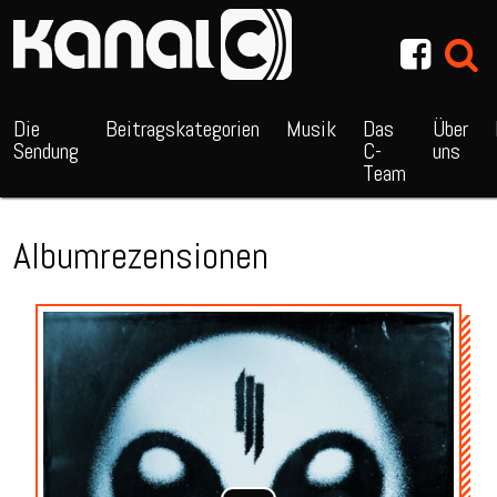
~_^/
Die
Beitragskategorien
Musik
Das
Über
Sendung
C-
uns
Team
Albumrezensionen
Audio-
Player