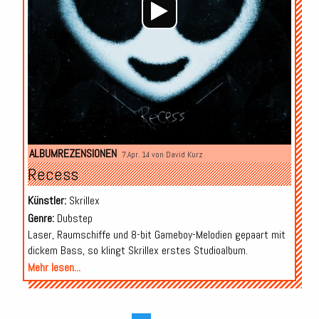
ALBUMREZENSIONEN
7.Apr. 14 von
David Kurz
Recess
Künstler:
Skrillex
Genre:
Dubstep
Laser, Raumschiffe und 8-bit Gameboy-Melodien gepaart mit
dickem Bass, so klingt Skrillex erstes Studioalbum.
Mehr lesen...