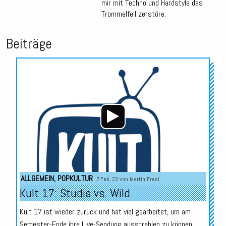
mir mit Techno und Hardstyle das
Trommelfell zerstöre.
Beiträge
Audio-
Player
ALLGEMEIN
,
POPKULTUR
7.Feb. 23 von
Martin Fresl
Kult 17: Studis vs. Wild
Kult 17 ist wieder zurück und hat viel gearbeitet, um am
Semester-Ende ihre Live-Sendung ausstrahlen zu können.