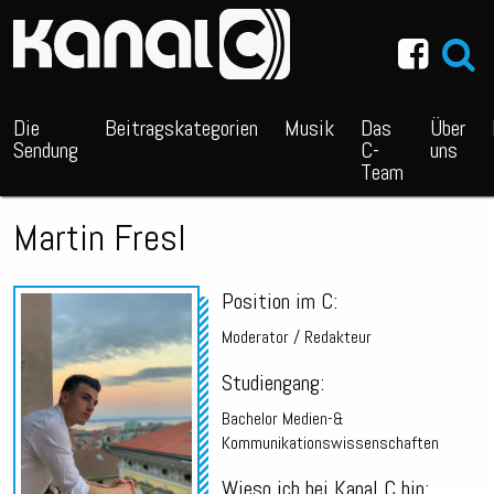
~_^/
Die
Beitragskategorien
Musik
Das
Über
Sendung
C-
uns
Team
Martin Fresl
Position im C:
Moderator / Redakteur
Studiengang:
Bachelor Medien-&
Kommunikationswissenschaften
Wieso ich bei Kanal C bin: