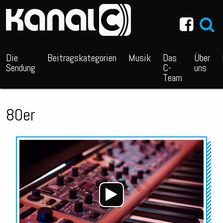
~_^/
Die
Beitragskategorien
Musik
Das
Über
Sendung
C-
uns
Team
80er
Audio-
Player