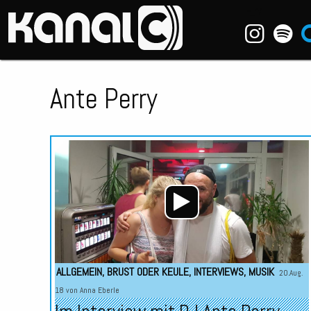
~_^/
Ante Perry
ALLGEMEIN
,
BRUST ODER KEULE
,
INTERVIEWS
,
MUSIK
20.Aug.
18 von
Anna Eberle