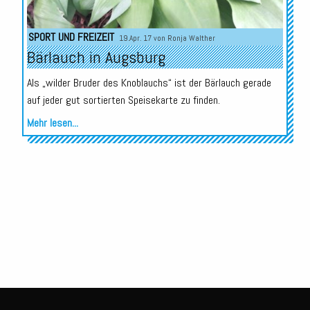
SPORT UND FREIZEIT
19.Apr. 17 von
Ronja Walther
Bärlauch in Augsburg
Als „wilder Bruder des Knoblauchs“ ist der Bärlauch gerade
auf jeder gut sortierten Speisekarte zu finden.
Mehr lesen...