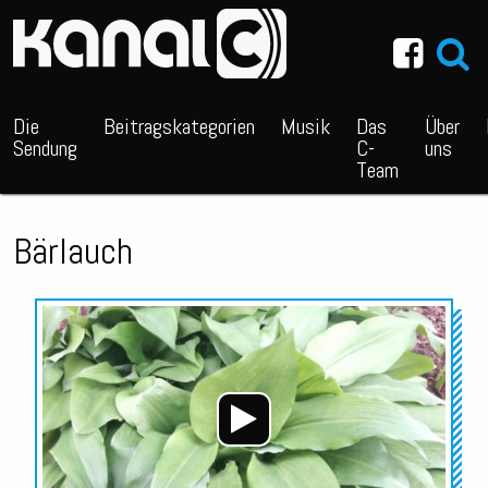
~_^/
Die
Beitragskategorien
Musik
Das
Über
Sendung
C-
uns
Team
Bärlauch
Audio-
Player