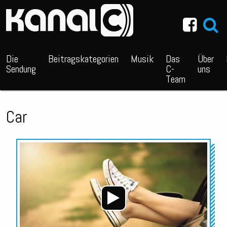
~_^/
Die
Beitragskategorien
Musik
Das
Über
Sendung
C-
uns
Team
Car
Audio-
Player