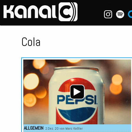
~_^/
Cola
ALLGEMEIN
2.Dez. 20 von
Marc Keßler