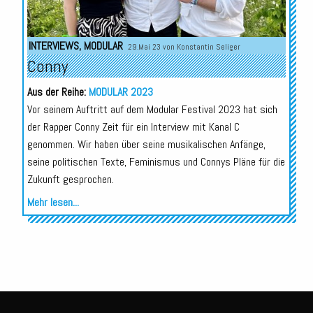
INTERVIEWS
,
MODULAR
29.Mai 23 von
Konstantin Seliger
Conny
Aus der Reihe:
MODULAR 2023
Vor seinem Auftritt auf dem Modular Festival 2023 hat sich
der Rapper Conny Zeit für ein Interview mit Kanal C
genommen. Wir haben über seine musikalischen Anfänge,
seine politischen Texte, Feminismus und Connys Pläne für die
Zukunft gesprochen.
Mehr lesen...