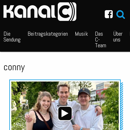
~_^/
Die
Beitragskategorien
Musik
Das
Über
Sendung
C-
uns
Team
conny
Audio-
Player