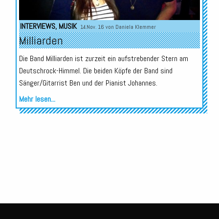
INTERVIEWS
,
MUSIK
14.Nov. 16 von
Daniela Klemmer
Milliarden
Die Band Milliarden ist zurzeit ein aufstrebender Stern am
Deutschrock-Himmel. Die beiden Köpfe der Band sind
Sänger/Gitarrist Ben und der Pianist Johannes.
Mehr lesen...