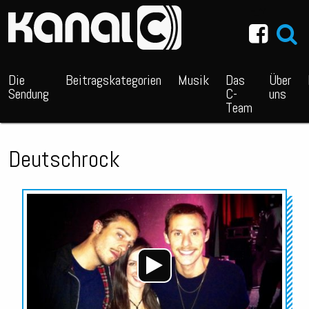
~_^/
Die
Beitragskategorien
Musik
Das
Über
Sendung
C-
uns
Team
Deutschrock
Audio-
Player