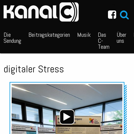
~_^/
Die
Beitragskategorien
Musik
Das
Über
Sendung
C-
uns
Team
digitaler Stress
Audio-
Player