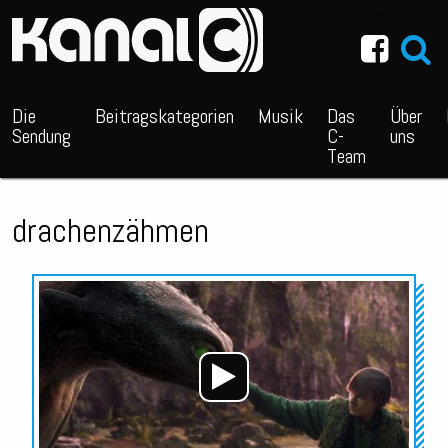
~_^/
Die
Beitragskategorien
Musik
Das
Über
Sendung
C-
uns
Team
drachenzähmen
Audio-
Player