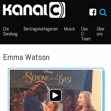
~_^/
Die
Beitragskategorien
Musik
Das
Über
Sendung
C-
uns
Team
Emma Watson
Audio-
Player