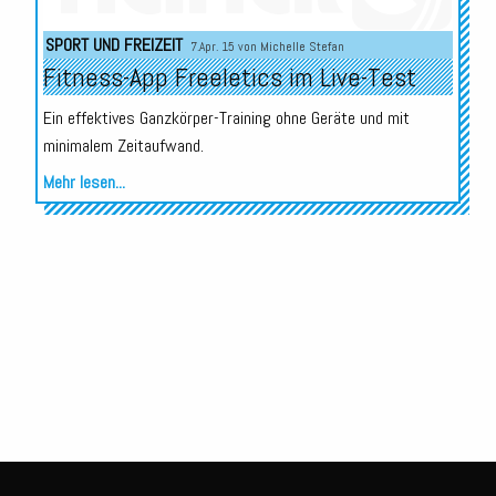
Audio-
SPORT UND FREIZEIT
7.Apr. 15 von
Michelle Stefan
Player
Fitness-App Freeletics im Live-Test
Ein effektives Ganzkörper-Training ohne Geräte und mit
minimalem Zeitaufwand.
Mehr lesen...