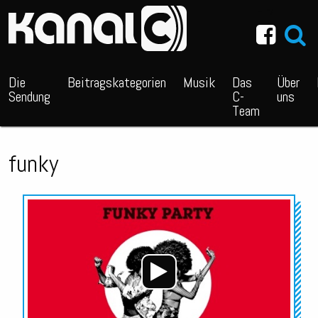
~_^/
Die
Beitragskategorien
Musik
Das
Über
Sendung
C-
uns
Team
funky
Audio-
Player