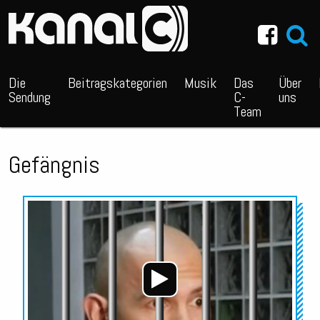
~_^/
Die
Beitragskategorien
Musik
Das
Über
Sendung
C-
uns
Team
Gefängnis
Audio-
Player