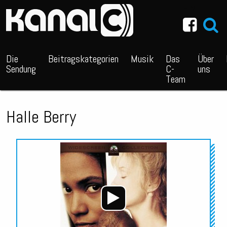
~_^/
Die
Beitragskategorien
Musik
Das
Über
Sendung
C-
uns
Team
Halle Berry
Audio-
Player