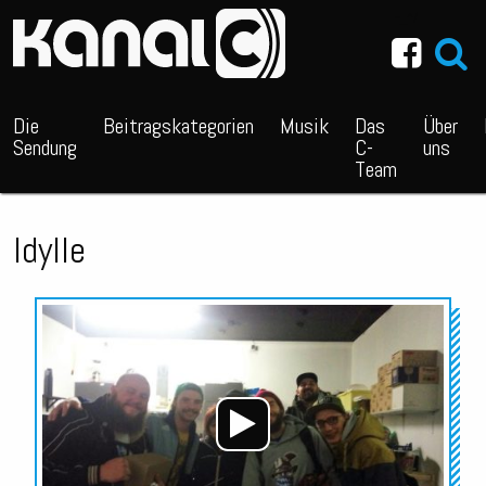
~_^/
Die
Beitragskategorien
Musik
Das
Über
Sendung
C-
uns
Team
Idylle
Audio-
Player