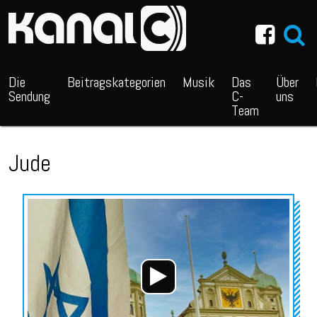
~_^/
Die
Beitragskategorien
Musik
Das
Über
Sendung
C-
uns
Team
Jude
Audio-
Player