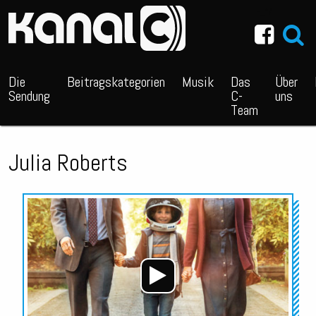
~_^/
Die
Beitragskategorien
Musik
Das
Über
Sendung
C-
uns
Team
Julia Roberts
Audio-
Player