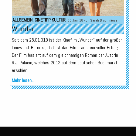
ALLGEMEIN
,
CINETIPP
,
KULTUR
30.Jan. 18 von
Sarah Bruchhäuser
Wunder
Seit dem 25.01.018 ist der Kinofilm „Wunder“ auf der großen
Leinwand. Bereits jetzt ist das Filmdrama ein voller Erfolg.
Der Film basiert auf dem gleichnamigen Roman der Autorin
R.J. Palacio, welches 2013 auf dem deutschen Buchmarkt
erschien.
Mehr lesen...