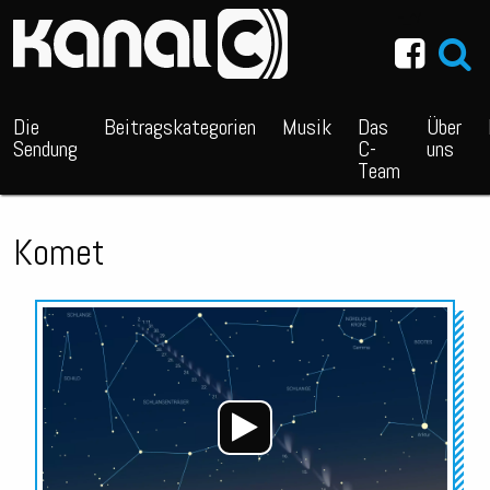
~_^/
Die
Beitragskategorien
Musik
Das
Über
Sendung
C-
uns
Team
Komet
Audio-
Player