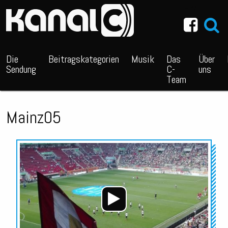
~_^/
Die
Beitragskategorien
Musik
Das
Über
Sendung
C-
uns
Team
Mainz05
Audio-
Player