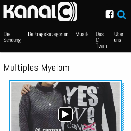
~_^/
Die
Beitragskategorien
Musik
Das
Über
Sendung
C-
uns
Team
Multiples Myelom
Audio-
Player