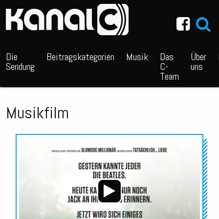
~_^/
Die
Beitragskategorien
Musik
Das
Über
Sendung
C-
uns
Team
Musikfilm
Audio-
Player