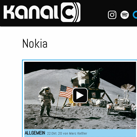
~_^/
Nokia
ALLGEMEIN
22.Okt. 20 von
Marc Keßler