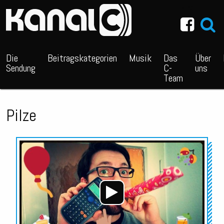
~_^/
Die
Beitragskategorien
Musik
Das
Über
Sendung
C-
uns
Team
Pilze
Audio-
Player