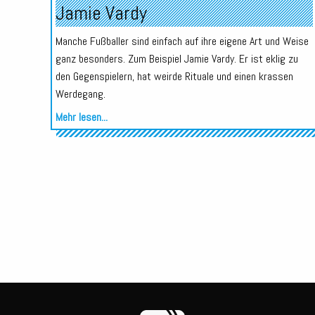
Jamie Vardy
Manche Fußballer sind einfach auf ihre eigene Art und Weise
ganz besonders. Zum Beispiel Jamie Vardy. Er ist eklig zu
den Gegenspielern, hat weirde Rituale und einen krassen
Werdegang.
Mehr lesen...