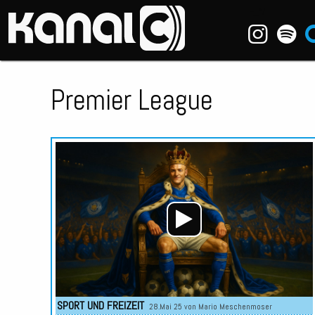
~_^/
Premier League
SPORT UND FREIZEIT
28.Mai 25 von
Mario Meschenmoser