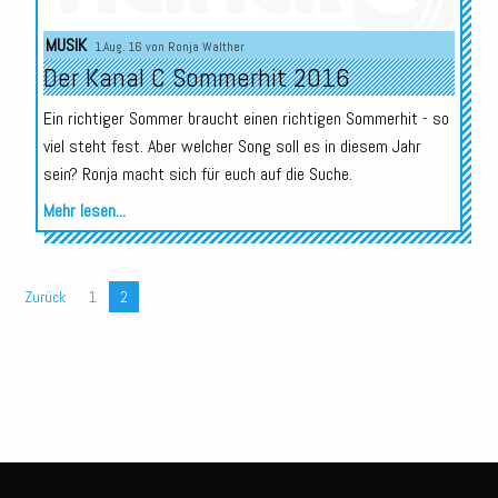
Audio-
MUSIK
1.Aug. 16 von
Ronja Walther
Player
Der Kanal C Sommerhit 2016
Ein richtiger Sommer braucht einen richtigen Sommerhit - so
viel steht fest. Aber welcher Song soll es in diesem Jahr
sein? Ronja macht sich für euch auf die Suche.
Mehr lesen...
Zurück
1
2