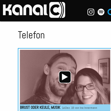
~_^/
Telefon
BRUST ODER KEULE
,
MUSIK
14.Dez. 15 von
Ina Innermann