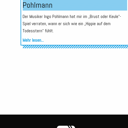
Pohlmann
Der Musiker Ingo Pohlmann hat mir im „Brust oder Keule“-
Spiel verraten, wann er sich wie ein „Hippie auf dem
Todesstern“ fühlt.
Mehr lesen...