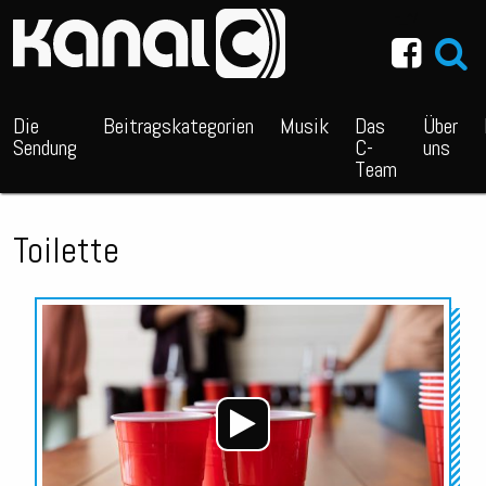
~_^/
Die
Beitragskategorien
Musik
Das
Über
Sendung
C-
uns
Team
Toilette
Audio-
Player