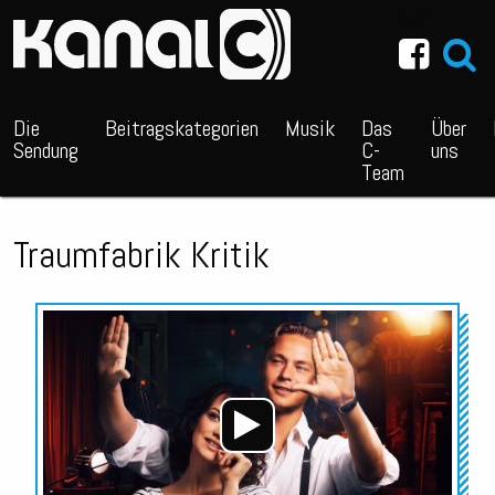
~_^/
Die
Beitragskategorien
Musik
Das
Über
Sendung
C-
uns
Team
Traumfabrik Kritik
Audio-
Player