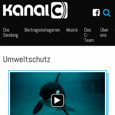
~_^/
Die
Beitragskategorien
Musik
Das
Über
Sendung
C-
uns
Team
Umweltschutz
Audio-
Player