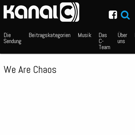
~_^/
Die
Beitragskategorien
Musik
Das
Über
Sendung
C-
uns
Team
We Are Chaos