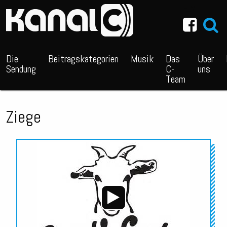
~_^/
Die
Beitragskategorien
Musik
Das
Über
Sendung
C-
uns
Team
Ziege
Audio-
Player