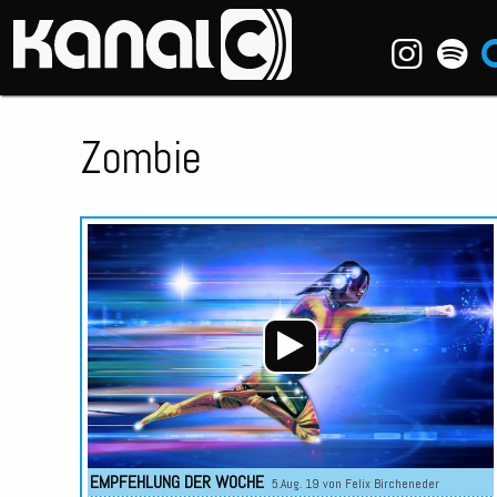
~_^/
Zombie
EMPFEHLUNG DER WOCHE
5.Aug. 19 von
Felix Bircheneder