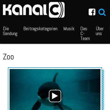
~_^/
Die
Beitragskategorien
Musik
Das
Über
Sendung
C-
uns
Team
Zoo
Audio-
Player