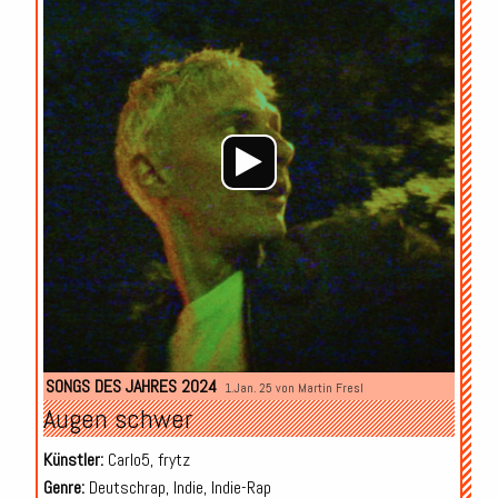
SONGS DES JAHRES 2024
1.Jan. 25 von
Martin Fresl
Augen schwer
Künstler:
Carlo5, frytz
Genre:
Deutschrap, Indie, Indie-Rap