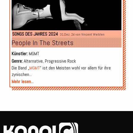
SONGS DES JAHRES 2024
31.Dez. 24 von
Vincent Weiblen
People In The Streets
Künstler:
MGMT
Genre:
Alternative, Progressive Rock
Die Band „
MGMT
“ ist den Meisten wohl vor allem für ihre
zynischen...
Mehr lesen...