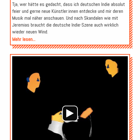
Tja, wer hätte es gedacht, dass ich deutschen Indie absolut
feier und gerne neue Künstler:innen entdecke und mir deren
Musik mal näher anschauen. Und nach Skandalen wie mit
Jeremias braucht die deutsche Indie-Szene auch wirklich
wieder neuen Wind.
Mehr lesen...
Audio-
Player