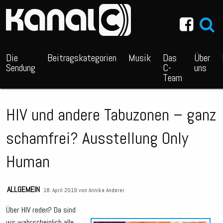
~_^/
Die
Beitragskategorien
Musik
Das
Über
Sendung
C-
uns
Team
HIV und andere Tabuzonen – ganz
schamfrei? Ausstellung Only
Human
ALLGEMEIN
18. April 2019 von
Annika Anderer
Über HIV reden? Da sind
wir wahrscheinlich alle