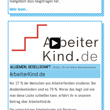
maßgeblich dazu beigetragen hat...
Mehr lesen...
Audio-
Player
ALLGEMEIN
,
GESELLSCHAFT
18.Dez. 25 von
Mario Meschenmoser
ArbeiterKind.de
Nur 27 % der Menschen aus Arbeiterfamilien studieren. Bei
Akademikerkindern sind es 79 %. Woran das liegt und wie
man diese Lücke schließen kann, erfahrt ihr in unserem
Beitrag über ArbeiterKind.de.
Die unterstützen Arbeiterkinder mit Beratung...