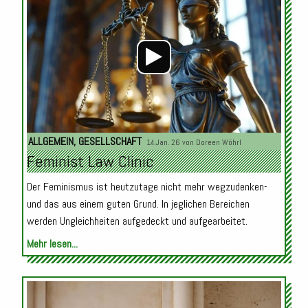
Player
ALLGEMEIN
,
GESELLSCHAFT
14.Jan. 26 von
Doreen Wöhrl
Feminist Law Clinic
Der Feminismus ist heutzutage nicht mehr wegzudenken-
und das aus einem guten Grund. In jeglichen Bereichen
werden Ungleichheiten aufgedeckt und aufgearbeitet.
Mehr lesen...
Audio-
Player