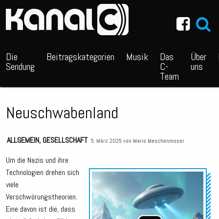
~_^/
Die
Beitragskategorien
Musik
Das
Über
Sendung
C-
uns
Team
Neuschwabenland
ALLGEMEIN
,
GESELLSCHAFT
5. März 2025 von
Mario Meschenmoser
Um die Nazis und ihre
Technologien drehen sich
Audio
viele
Playe
Verschwörungstheorien.
Eine davon ist die, dass