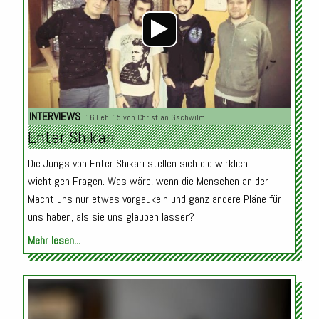
INTERVIEWS
16.Feb. 15 von
Christian Gschwilm
Enter Shikari
Die Jungs von Enter Shikari stellen sich die wirklich
wichtigen Fragen. Was wäre, wenn die Menschen an der
Macht uns nur etwas vorgaukeln und ganz andere Pläne für
uns haben, als sie uns glauben lassen?
Mehr lesen...
Audio-
Player