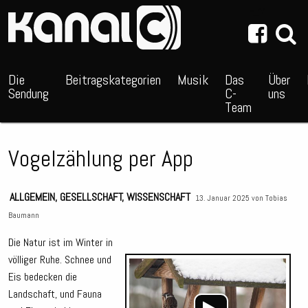
~_^/
Die
Beitragskategorien
Musik
Das
Über
Sendung
C-
uns
Team
Vogelzählung per App
ALLGEMEIN
,
GESELLSCHAFT
,
WISSENSCHAFT
13. Januar 2025 von
Tobias
Baumann
Die Natur ist im Winter in
völliger Ruhe. Schnee und
Audio
Eis bedecken die
Playe
Landschaft, und Fauna