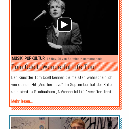
Player
MUSIK
,
POPKULTUR
18.Nov. 25 von
Serafina Hammerschmid
Tom Odell „Wonderful Life Tour“
Den Künstler Tom Odell kennen die meisten wahrscheinlich
von seinem Hit „Another Love“. Im September hat der Brite
sein siebtes Studioalbum „A Wonderful Life“ veröffentlicht...
Mehr lesen...
Audio-
Player