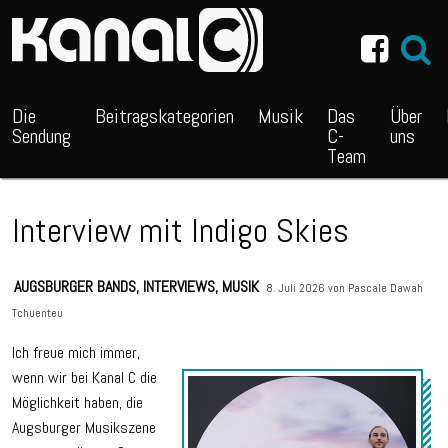
~_^/
Die
Beitragskategorien
Musik
Das
Über
Sendung
C-
uns
Team
Interview mit Indigo Skies
AUGSBURGER BANDS
,
INTERVIEWS
,
MUSIK
8. Juli 2026 von
Pascale Dawah
Tchuenteu
Ich freue mich immer,
wenn wir bei Kanal C die
Audio
Möglichkeit haben, die
Playe
Augsburger Musikszene