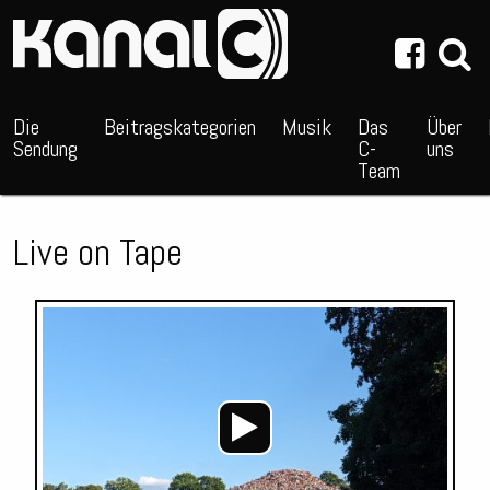
~_^/
Die
Beitragskategorien
Musik
Das
Über
Sendung
C-
uns
Team
Live on Tape
Audio-
Player