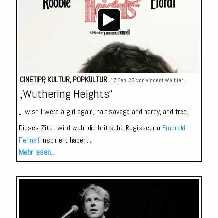
CINETIPP
,
KULTUR
,
POPKULTUR
17.Feb. 26 von
Vincent Weiblen
„Wuthering Heights“
„I wish I were a girl again, half savage and hardy, and free.“
Dieses Zitat wird wohl die britische Regisseurin
Emerald
Fennell
inspiriert haben...
Mehr lesen...
Audio-
Player