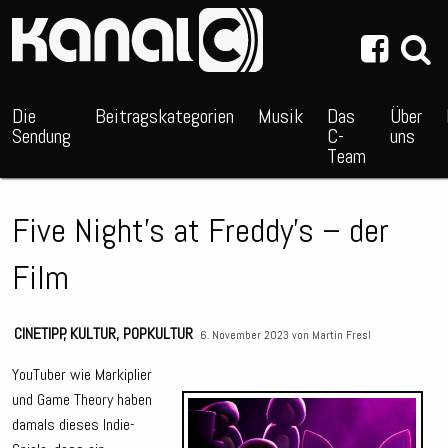
~_^/
Die
Beitragskategorien
Musik
Das
Über
Sendung
C-
uns
Team
Five Night’s at Freddy’s – der
Film
CINETIPP
,
KULTUR
,
POPKULTUR
6. November 2023 von
Martin Fresl
YouTuber wie Markiplier
und Game Theory haben
Audio
damals dieses Indie-
Playe