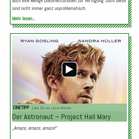
auch eine Menge Dokumentationen zur Verfügung. Doch diese
sind nicht immer ganz unproblematisch.
Mehr lesen...
Audio-
Player
CINETIPP
1.Mai 26 von
Laura Werner
Der Astronaut – Project Hail Mary
„Amaze, amaze, amaze!“