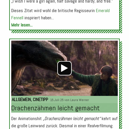
„I wish I were a girl again, half savage and hardy, and free.“
Dieses Zitat wird wohl die britische Regisseurin
Emerald
Fennell
inspiriert haben...
Mehr lesen...
Audio-
Player
ALLGEMEIN
,
CINETIPP
15.Juli 25 von
Laura Werner
Drachenzähmen leicht gemacht
Der Animationshit
„Drachenzähmen leicht gemacht“
kehrt auf
die große Leinwand zurück. Diesmal in einer Realverfilmung.