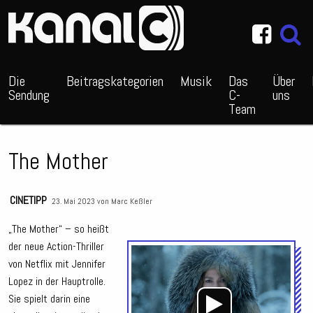
~_^/
Die
Beitragskategorien
Musik
Das
Über
Sendung
C-
uns
Team
The Mother
CINETIPP
23. Mai 2023 von
Marc Keßler
„The Mother“ – so heißt
der neue Action-Thriller
Audio
von Netflix mit Jennifer
Playe
Lopez in der Hauptrolle.
Sie spielt darin eine