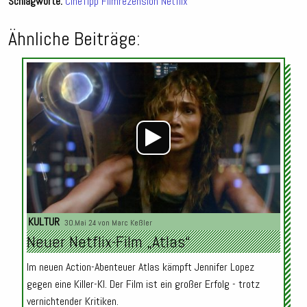
Schlagworte:
CineTipp
Filmrezension
Netflix
Ähnliche Beiträge:
Audio-
Player
KULTUR
30.Mai 24 von
Marc Keßler
Neuer Netflix-Film „Atlas“
Im neuen Action-Abenteuer Atlas kämpft Jennifer Lopez
gegen eine Killer-KI. Der Film ist ein großer Erfolg - trotz
vernichtender Kritiken.