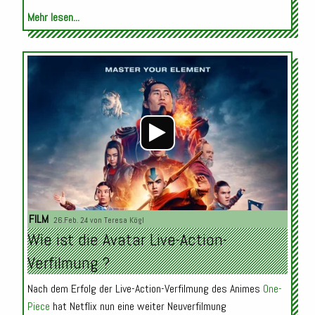
Mehr lesen...
Audio-
Player
FILM
26.Feb. 24 von
Teresa Kögl
Wie ist die Avatar Live-Action-
Verfilmung ?
Nach dem Erfolg der Live-Action-Verfilmung des Animes
One-
Piece
hat Netflix nun eine weiter Neuverfilmung