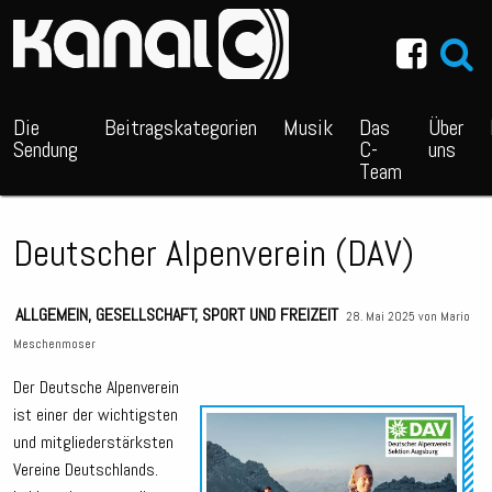
~_^/
Die
Beitragskategorien
Musik
Das
Über
Sendung
C-
uns
Team
Deutscher Alpenverein (DAV)
ALLGEMEIN
,
GESELLSCHAFT
,
SPORT UND FREIZEIT
28. Mai 2025 von
Mario
Meschenmoser
Der Deutsche Alpenverein
ist einer der wichtigsten
Audio
und mitgliederstärksten
Playe
Vereine Deutschlands.