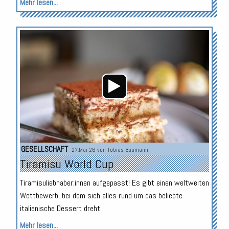
Mehr lesen...
Audio-
Player
GESELLSCHAFT
27.Mai 26 von
Tobias Baumann
Tiramisu World Cup
Tiramisuliebhaber:innen aufgepasst! Es gibt einen weltweiten
Wettbewerb, bei dem sich alles rund um das beliebte
italienische Dessert dreht.
Mehr lesen...