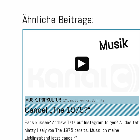
Ähnliche Beiträge:
Musik
Audio-
MUSIK
,
POPKULTUR
17.Jan. 23 von
Kat Schmitz
Player
Cancel „The 1975?“
Fans küssen? Andrew Tate auf Instagram folgen? All das tat
Matty Healy von The 1975 bereits. Muss ich meine
Lieblingsband jetzt canceln?