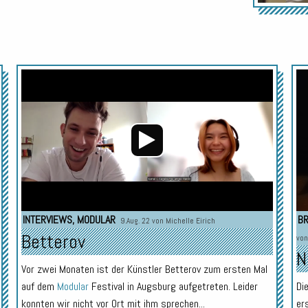
Audio-
Player
INTERVIEWS
,
MODULAR
BR
9.Aug. 22 von
Michelle Eirich
Betterov
vo
N
Vor zwei Monaten ist der Künstler Betterov zum ersten Mal
auf dem
Modular
Festival in Augsburg aufgetreten. Leider
Di
konnten wir nicht vor Ort mit ihm sprechen...
er