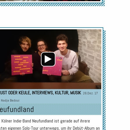
Audio-
Player
UST ODER KEULE
,
INTERVIEWS
,
KULTUR
,
MUSIK
26.Dez. 17
n
Nadja Bedoui
eufundland
e Kölner Indie-Band Neufundland ist gerade auf ihrere
sten eigenen Solo-Tour unterwegs, um ihr Debüt-Album an