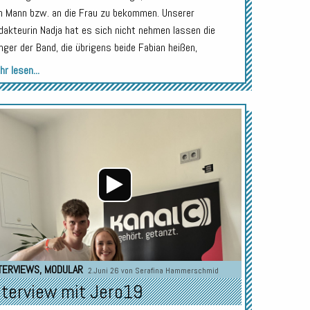
n Mann bzw. an die Frau zu bekommen. Unserer
dakteurin Nadja hat es sich nicht nehmen lassen die
nger der Band, die übrigens beide Fabian heißen,
r lesen...
Audio-
Player
TERVIEWS
,
MODULAR
2.Juni 26 von
Serafina Hammerschmid
nterview mit Jero19