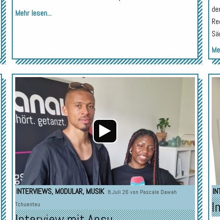
de
Mehr lesen...
Re
Sä
Meh
Audio-
Audio-
Player
Player
INTERVIEWS
,
MODULAR
,
MUSIK
IN
8.Juli 26 von
Pascale Dawah
I
Tchuenteu
Interview mit Ansu