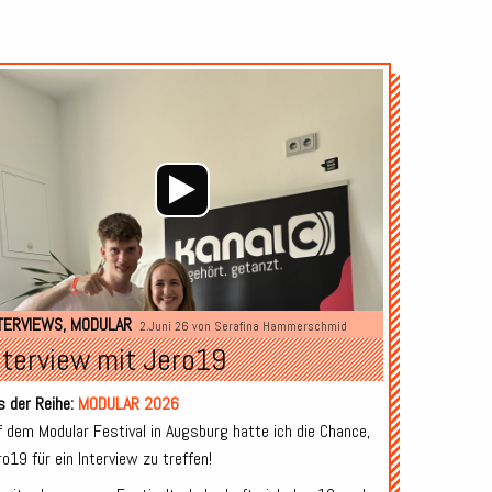
Audio-
Player
TERVIEWS
,
MODULAR
2.Juni 26 von
Serafina Hammerschmid
nterview mit Jero19
s der Reihe:
MODULAR 2026
f dem Modular Festival in Augsburg hatte ich die Chance,
ro19 für ein Interview zu treffen!