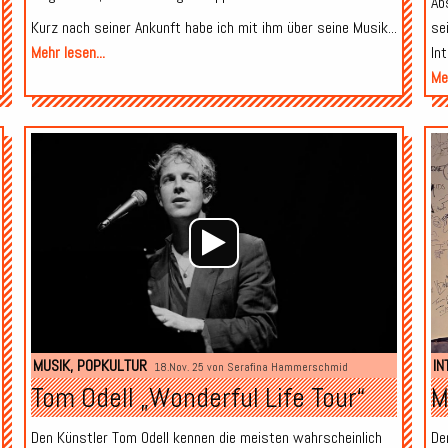
Ab
Kurz nach seiner Ankunft habe ich mit ihm über seine Musik...
se
Mehr lesen...
In
Meh
Audio-
Audio-
Player
Player
MUSIK
,
POPKULTUR
IN
18.Nov. 25 von
Serafina Hammerschmid
Tom Odell „Wonderful Life Tour“
M
Den Künstler Tom Odell kennen die meisten wahrscheinlich
De