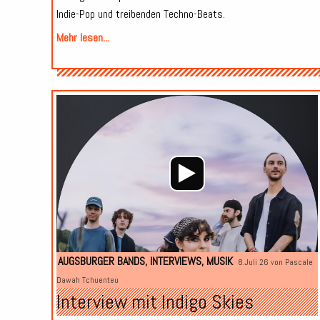
Indie-Pop und treibenden Techno-Beats.
Mehr lesen...
AUGSBURGER BANDS
,
INTERVIEWS
,
MUSIK
8.Juli 26 von
Pascale
Dawah Tchuenteu
Interview mit Indigo Skies