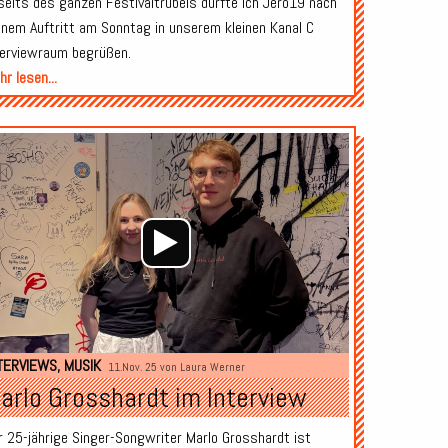
seits des ganzen Festivaltrubels durfte ich Jero19 nach
inem Auftritt am Sonntag in unserem kleinen Kanal C
terviewraum begrüßen.
r lesen...
Audio-
Player
TERVIEWS
,
MUSIK
11.Nov. 25 von
Laura Werner
arlo Grosshardt im Interview
r 25-jährige Singer-Songwriter Marlo Grosshardt ist