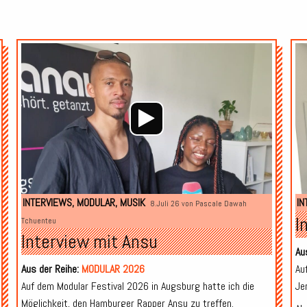
Audio-
Audio-
Player
Player
INTERVIEWS
,
MODULAR
,
MUSIK
IN
8.Juli 26 von
Pascale Dawah
I
Tchuenteu
Interview mit Ansu
Au
Aus der Reihe:
MODULAR 2026
Au
Auf dem Modular Festival 2026 in Augsburg hatte ich die
Je
Möglichkeit, den Hamburger Rapper Ansu zu treffen.