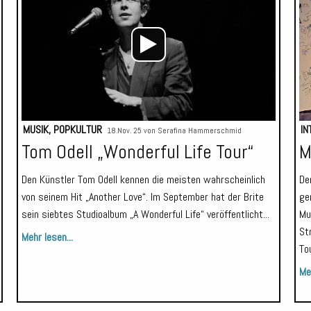
MUSIK
,
POPKULTUR
IN
18.Nov. 25 von
Serafina Hammerschmid
Tom Odell „Wonderful Life Tour“
M
Den Künstler Tom Odell kennen die meisten wahrscheinlich
De
von seinem Hit „Another Love“. Im September hat der Brite
ge
sein siebtes Studioalbum „A Wonderful Life“ veröffentlicht...
Mu
St
Mehr lesen...
Tou
Meh