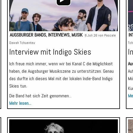
AUGSBURGER BANDS
,
INTERVIEWS
,
MUSIK
IN
8.Juli 26 von
Pascale
Dawah Tchuenteu
Tch
Interview mit Indigo Skies
I
Ich freue mich immer, wenn wir bei Kanal C die Möglichkeit
Au
haben, die Augsburger Musikszene zu unterstützen. Genau
Au
das durfte ich dieses Mal mit der lokalen Indie-Band Indigo
Mö
Skies tun.
Ku
Die Band hat sich Zeit genommen...
Meh
Mehr lesen...
Audio-
Audio-
Player
Player