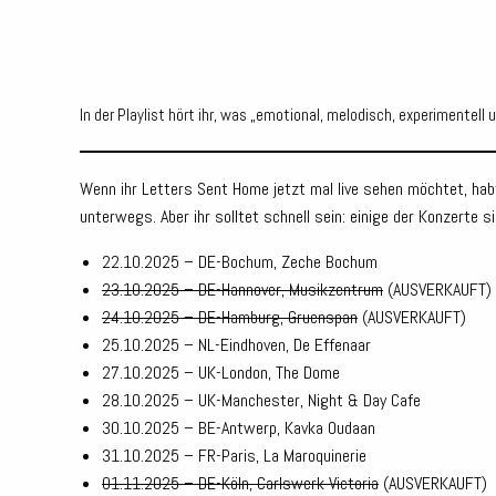
In der Playlist hört ihr, was „emotional, melodisch, experimentell 
Wenn ihr Letters Sent Home jetzt mal live sehen möchtet, hab
unterwegs. Aber ihr solltet schnell sein: einige der Konzerte s
22.10.2025 – DE-Bochum, Zeche Bochum
23.10.2025 – DE-Hannover, Musikzentrum
(AUSVERKAUFT)
24.10.2025 – DE-Hamburg, Gruenspan
(AUSVERKAUFT)
25.10.2025 – NL-Eindhoven, De Effenaar
27.10.2025 – UK-London, The Dome
28.10.2025 – UK-Manchester, Night & Day Cafe
30.10.2025 – BE-Antwerp, Kavka Oudaan
31.10.2025 – FR-Paris, La Maroquinerie
01.11.2025 – DE-Köln, Carlswerk Victoria
(AUSVERKAUFT)