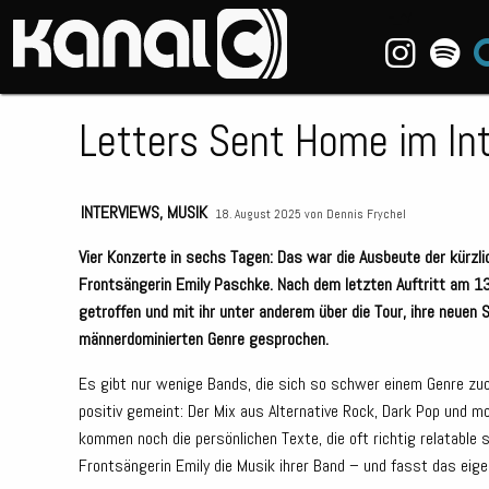
~_^/
Letters Sent Home im In
INTERVIEWS
,
MUSIK
18. August 2025 von
Dennis Frychel
Vier Konzerte in sechs Tagen: Das war die Ausbeute der kürzl
Frontsängerin Emily Paschke. Nach dem letzten Auftritt am 13
getroffen und mit ihr unter anderem über die Tour, ihre neuen S
männerdominierten Genre gesprochen.
Es gibt nur wenige Bands, die sich so schwer einem Genre zu
positiv gemeint: Der Mix aus Alternative Rock, Dark Pop und m
kommen noch die persönlichen Texte, die oft richtig relatable s
Frontsängerin Emily die Musik ihrer Band – und fasst das eig