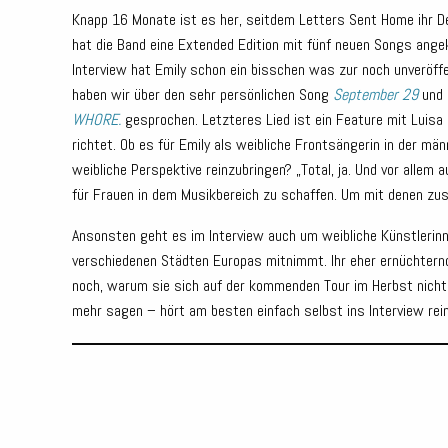
Knapp 16 Monate ist es her, seitdem Letters Sent Home ihr 
hat die Band eine Extended Edition mit fünf neuen Songs angek
Interview hat Emily schon ein bisschen was zur noch unveröf
haben wir über den sehr persönlichen Song
September 29
und 
WHORE.
gesprochen. Letzteres Lied ist ein Feature mit Luis
richtet. Ob es für Emily als weibliche Frontsängerin in der mä
weibliche Perspektive reinzubringen? „Total, ja. Und vor alle
für Frauen in dem Musikbereich zu schaffen. Um mit denen zu
Ansonsten geht es im Interview auch um weibliche Künstlerinne
verschiedenen Städten Europas mitnimmt. Ihr eher ernüchternde
noch, warum sie sich auf der kommenden Tour im Herbst nicht a
mehr sagen – hört am besten einfach selbst ins Interview rein