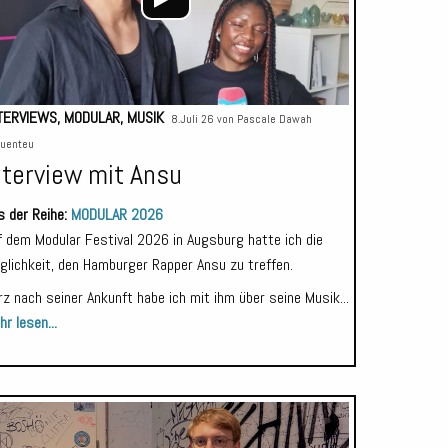
TERVIEWS
,
MODULAR
,
MUSIK
8.Juli 26 von
Pascale Dawah
uenteu
nterview mit Ansu
s der Reihe:
MODULAR 2026
f dem Modular Festival 2026 in Augsburg hatte ich die
glichkeit, den Hamburger Rapper Ansu zu treffen.
rz nach seiner Ankunft habe ich mit ihm über seine Musik...
r lesen...
Audio-
Player