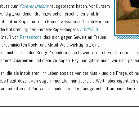
Debütalbum
Forever Undone
rausgebracht haben. Vor kurzem
ündigt, von denen drei inzwischen erschienen sind. Im
fentlichten Single mit dem Namen
Focus
verraten. Außerdem
die Entstehung des Female-Rage-Bangers
A WIFE. A
a Knauß von
Pentastone
, das sich gegen Gewalt an Frauen
nnerdominierten Rock- und Metal-Welt wichtig ist, eine
m auch nicht nur in den Songs,“ sondern auch bewusst durch Features mit a
sammenzuarbeiten und mehr zu sagen: Hey, uns gibt’s auch, wir sind genau
n, die sie inspirieren, ihr Leben abseits von der Musik und die Frage, ob 
s Fazit dazu: „Man sagt immer ‚Ja, man tourt die Welt,‘ aber eigentlich si
m meisten auf Paris oder London, sondern ausgerechnet auf eine deutsche 
!