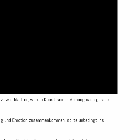
terview erklärt er, warum Kunst seiner Meinung nach gerade
tung und Emotion zusammenkommen, sollte unbedingt ins