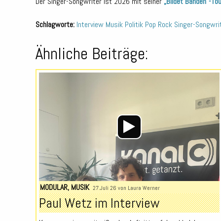
Der Singer-Songwriter ist 2026 mit seiner
„Bildet Banden“-Tou
Schlagworte:
Interview
Musik
Politik
Pop
Rock
Singer-Songwri
Ähnliche Beiträge:
MODULAR
,
MUSIK
27.Juli 26 von
Laura Werner
Paul Wetz im Interview