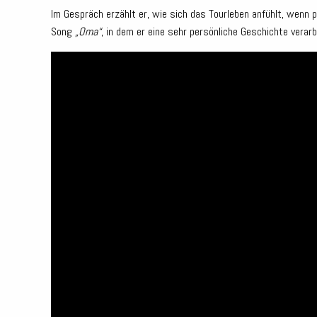
Im Gespräch erzählt er, wie sich das Tourleben anfühlt, wenn 
Song
„Oma“
, in dem er eine sehr persönliche Geschichte verarb