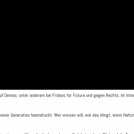
g auf Demos, unter anderem bei Fridays for Future und gegen Rechts. Im In
seiner Generation beeindruckt. Wer wissen will, wie das klingt, wenn Hal