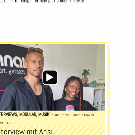
rdaten – für einige Termine gibt’s noch Tickets!
Audio-
Player
TERVIEWS
,
MODULAR
,
MUSIK
8.Juli 26 von
Pascale Dawah
uenteu
nterview mit Ansu