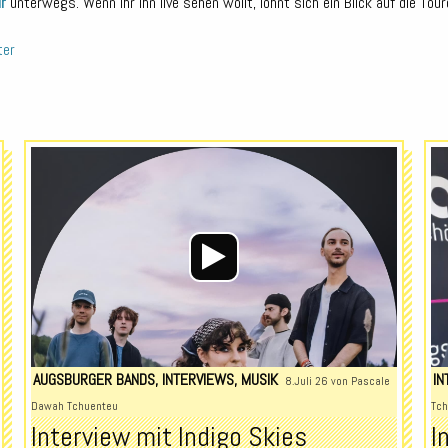
r
unterwegs. Wenn ihr ihn live sehen wollt, lohnt sich ein Blick auf die Tou
ter
Audio-
Audio-
Player
Player
AUGSBURGER BANDS
,
INTERVIEWS
,
MUSIK
IN
8.Juli 26 von
Pascale
Dawah Tchuenteu
Tch
Interview mit Indigo Skies
I