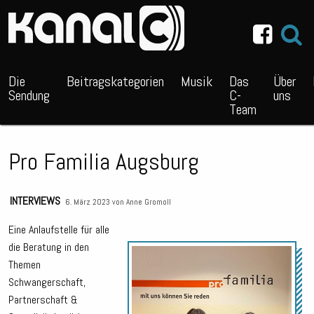
~_^/
Die
Beitragskategorien
Musik
Das
Über
Sendung
C-
uns
Team
Pro Familia Augsburg
INTERVIEWS
6. März 2023 von
Anne Gromoll
Eine Anlaufstelle für alle
die Beratung in den
Audio
Themen
Playe
Schwangerschaft,
Partnerschaft &